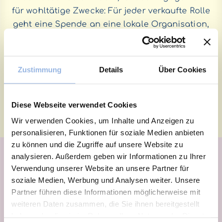
für wohltätige Zwecke: Für jeder verkaufte Rolle
geht eine Spende an eine lokale Organisation,
die sich der Krebsaufklärung oder -forschung
widmet.
Zustimmung
Details
Über Cookies
Diese Webseite verwendet Cookies
Wir verwenden Cookies, um Inhalte und Anzeigen zu
personalisieren, Funktionen für soziale Medien anbieten
zu können und die Zugriffe auf unsere Website zu
analysieren. Außerdem geben wir Informationen zu Ihrer
Verwendung unserer Website an unsere Partner für
soziale Medien, Werbung und Analysen weiter. Unsere
Auf die nächsten 10
Partner führen diese Informationen möglicherweise mit
Jahre!
weiteren Daten zusammen, die Sie ihnen bereitgestellt
haben oder die sie im Rahmen Ihrer Nutzung der Dienste